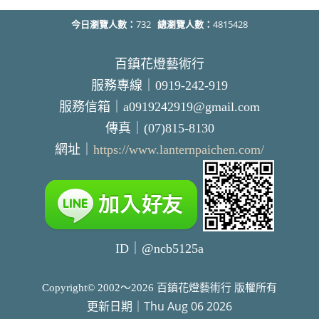
今日瀏覽人數：
732
總瀏覽人數：
4815428
百鎮花燈藝術行
服務專線｜0919-242-919
服務信箱｜a0919242919@gmail.com
傳真｜(07)815-8130
網址｜
https://www.lanternpaichen.com/
ID｜@ncb5125a
Copyright© 2002～2026 百鎮花燈藝術行 版權所有
更新日期｜Thu Aug 06 2026