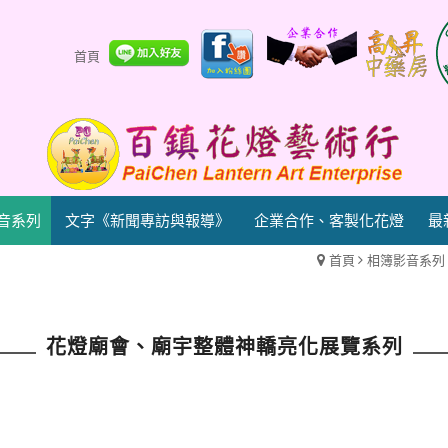
首頁
音系列
文字《新聞專訪與報導》
企業合作、客製化花燈
最
首頁
相簿影音系列
花燈廟會、廟宇整體神轎亮化展覽系列