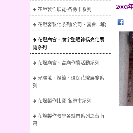
2003
花燈製作展覽-各縣市系列
花燈客製化系列(公司、宴會…等)
花燈廟會、廟宇整體神轎亮化展
覽系列
花燈廟會、宮廟作醮活動系列
光環境、燈籠、環保花燈展覽系
列
花燈製作比賽-各縣市系列
花燈製作教學各縣市系列之台南
篇