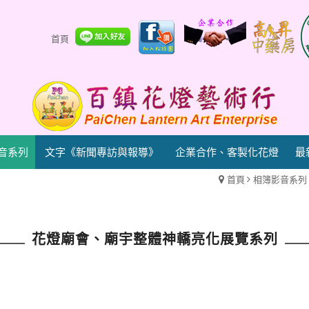
首頁
音系列
文字《新聞專訪與報導》
企業合作、客製化花燈
最
首頁
相簿影音系列
花燈廟會、廟宇整體神轎亮化展覽系列