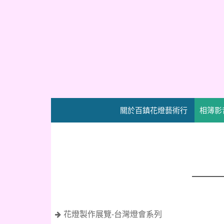
關於百鎮花燈藝術行
相簿影
花燈製作展覽-台灣燈會系列